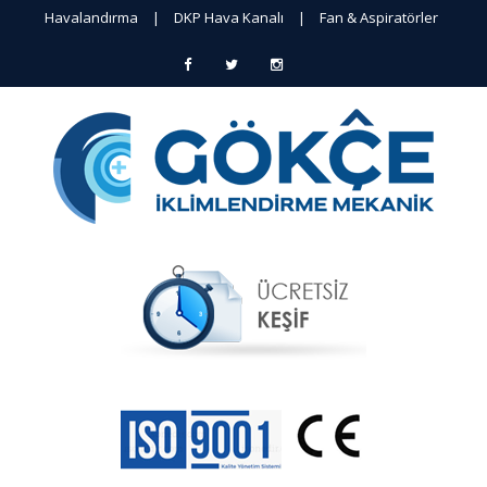
Havalandırma
|
DKP Hava Kanalı
|
Fan & Aspiratörler