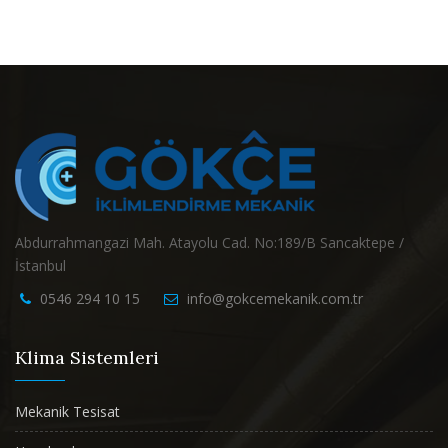
Abdurrahmangazi Mah. Atayolu Cad. No:189/B Sancaktepe /
İstanbul
0546 294 10 15
info@gokcemekanik.com.tr
Klima Sistemleri
Mekanik Tesisat