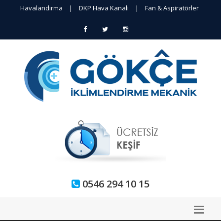
Havalandırma
|
DKP Hava Kanalı
|
Fan & Aspiratörler
0546 294 10 15