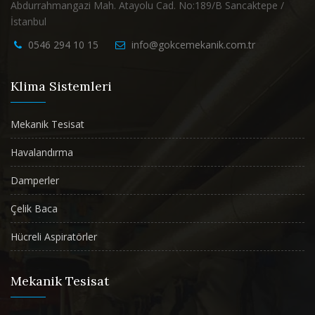
Abdurrahmangazi Mah. Atayolu Cad. No:189/B Sancaktepe /
İstanbul
0546 294 10 15
info@gokcemekanik.com.tr
Klima Sistemleri
Mekanik Tesisat
Havalandırma
Damperler
Çelik Baca
Hücreli Aspiratörler
Mekanik Tesisat