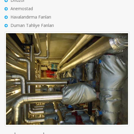
Difüzör
Anemostad
Havalandırma Fanları
Duman Tahliye Fanları