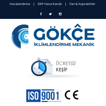
Havalandırma
|
DKP Hava Kanalı
|
Fan & Aspiratörler